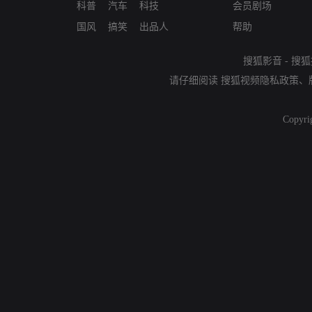
科普
汽车
科技
会员剧场
国风
搞笑
出品人
帮助
搜狐影音
-
搜狐
请仔细阅读
搜狐视频隐私政策
、
Copyri