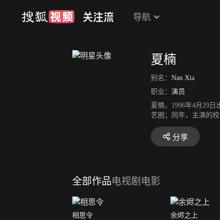
导航
夏楠
别名：
Nan Xia
职业：
演员
夏楠，1996年4月
艺圈；同年，主演的校
装剧《鹤唳华亭》相继
剧《永安梦》。
分享
全部作品
电视剧
电影
相思令
余烬之上