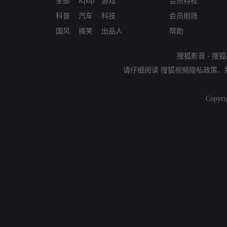
全部
Kpop
游戏
会员特权
科普
汽车
科技
会员剧场
国风
搞笑
出品人
帮助
搜狐影音
-
搜狐
请仔细阅读
搜狐视频隐私政策
、
Copyri