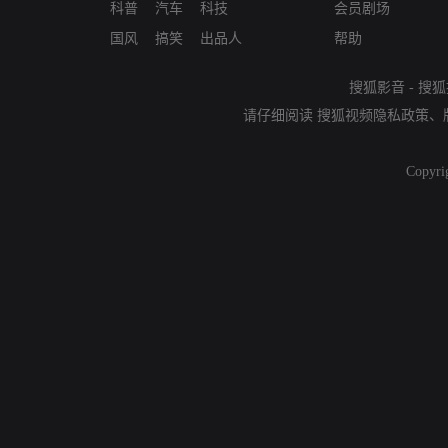
科普
汽车
科技
会员剧场
国风
搞笑
出品人
帮助
搜狐影音
-
搜狐
请仔细阅读
搜狐视频隐私政策
、
Copyri