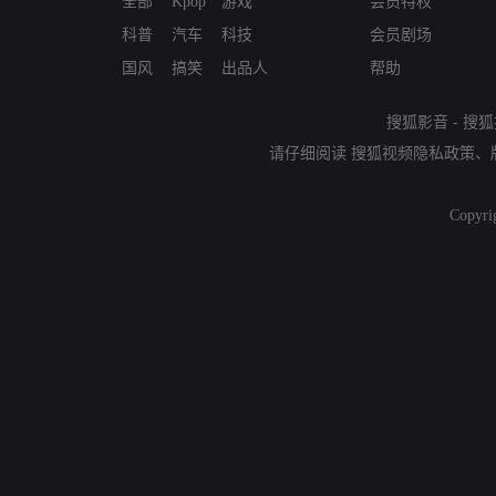
全部
Kpop
游戏
会员特权
科普
汽车
科技
会员剧场
国风
搞笑
出品人
帮助
搜狐影音
-
搜狐
请仔细阅读
搜狐视频隐私政策
、
Copyri