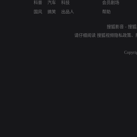
科普
汽车
科技
会员剧场
国风
搞笑
出品人
帮助
搜狐影音
-
搜狐
请仔细阅读
搜狐视频隐私政策
、
Copyri