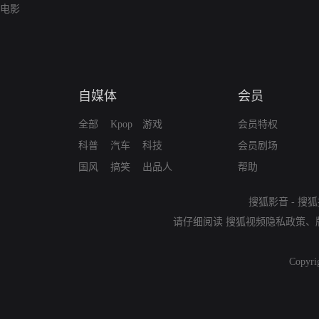
电影
自媒体
会员
全部
Kpop
游戏
会员特权
科普
汽车
科技
会员剧场
国风
搞笑
出品人
帮助
搜狐影音
-
搜狐
请仔细阅读
搜狐视频隐私政策
、
Copyri