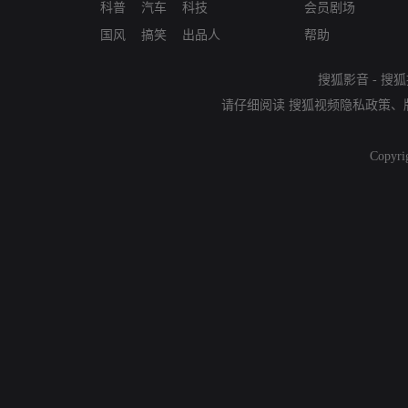
科普
汽车
科技
会员剧场
国风
搞笑
出品人
帮助
搜狐影音
-
搜狐
请仔细阅读
搜狐视频隐私政策
、
Copyri