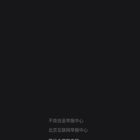
网络暴力有害信息举报
不良信息举报中心
12318 文化市场举报
北京互联网举报中心
算法推荐专项举报