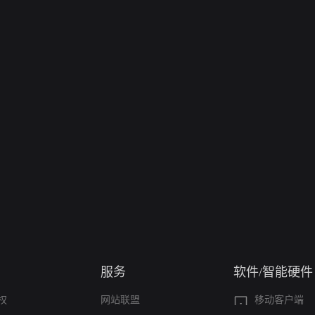
服务
软件/智能硬件
权
网站联盟
移动客户端