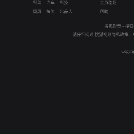
科普
汽车
科技
会员剧场
国风
搞笑
出品人
帮助
搜狐影音
-
搜狐
请仔细阅读
搜狐视频隐私政策
、
Copyri