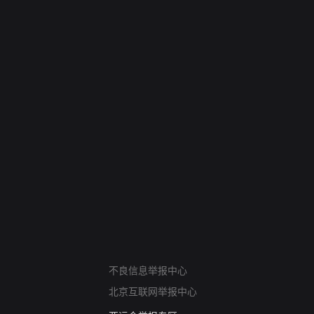
网络暴力有害信息举报
不良信息举报中心
12318 文化市场举报
北京互联网举报中心
算法推荐专项举报