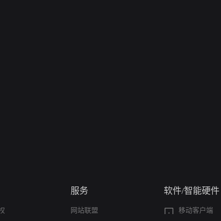
服务
软件/智能硬件
权
网站联盟
移动客户端