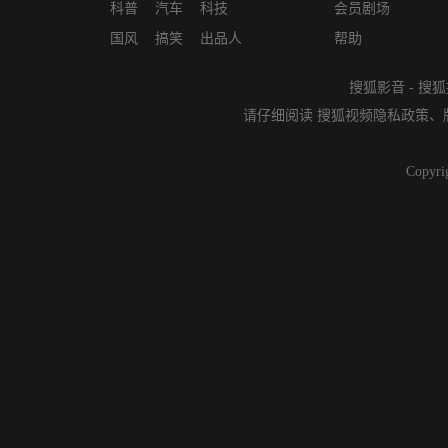
科普
汽车
科技
会员剧场
国风
搞笑
出品人
帮助
搜狐影音
-
搜狐
请仔细阅读
搜狐视频隐私政策
、
Copyri