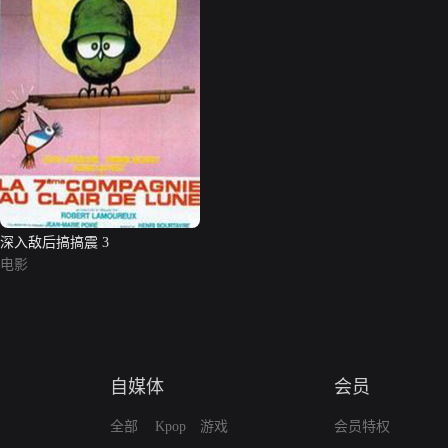
深入敌后搞搞震 3
电影
自媒体
会员
全部
Kpop
游戏
会员特权