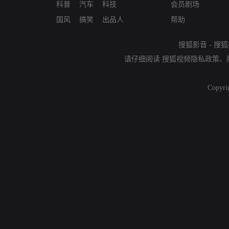
科普
汽车
科技
会员剧场
国风
搞笑
出品人
帮助
搜狐影音
-
搜狐
请仔细阅读
搜狐视频隐私政策
、
Copyri