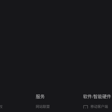
服务
软件/智能硬件
权
网站联盟
移动客户端