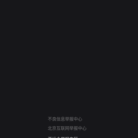
网络暴力有害信息举报
不良信息举报中心
12318 文化市场举报
北京互联网举报中心
算法推荐专项举报