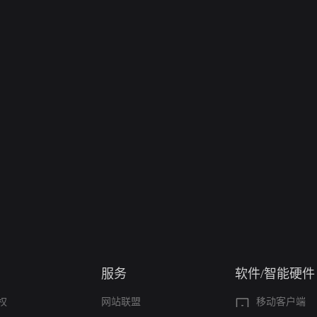
服务
软件/智能硬件
权
网站联盟
移动客户端