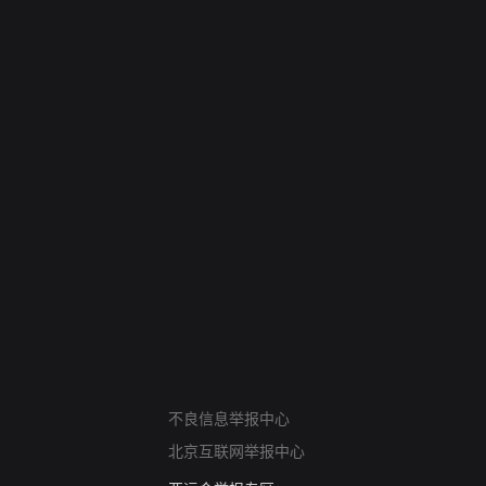
网络暴力有害信息举报
不良信息举报中心
12318 文化市场举报
北京互联网举报中心
算法推荐专项举报