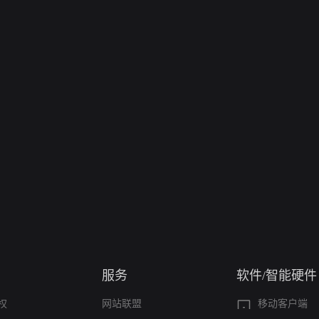
服务
软件/智能硬件
权
网站联盟
移动客户端