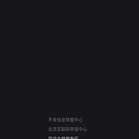
网络暴力有害信息举报
12318 文化市场举报
不良信息举报中心
算法推荐专项举报
北京互联网举报中心
亚运会举报专区