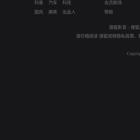
科普
汽车
科技
会员剧场
国风
搞笑
出品人
帮助
搜狐影音
-
搜狐
请仔细阅读
搜狐视频隐私政策
、
Copyri