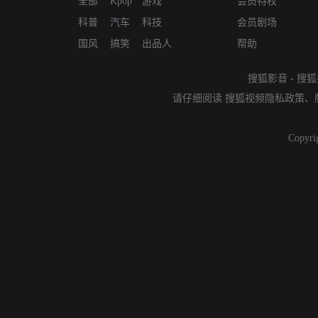
全部
Kpop
游戏
会员特权
科普
汽车
科技
会员剧场
国风
搞笑
出品人
帮助
搜狐影音
-
搜狐
请仔细阅读
搜狐视频隐私政策
、
Copyri