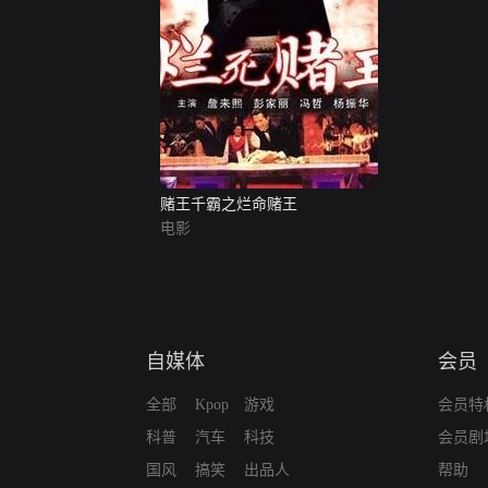
赌王千霸之烂命赌王
电影
自媒体
会员
全部
Kpop
游戏
会员特
科普
汽车
科技
会员剧
国风
搞笑
出品人
帮助