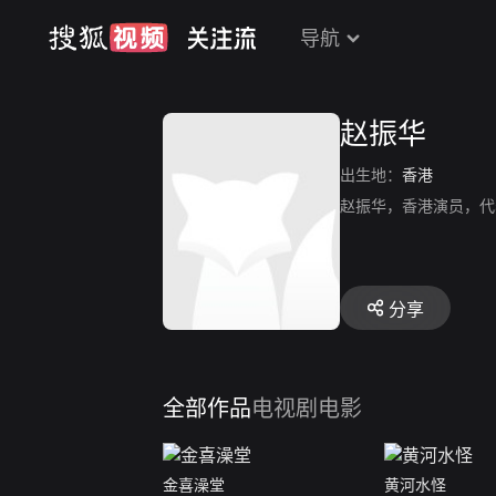
导航
赵振华
出生地：
香港
赵振华，香港演员，代
分享
全部作品
电视剧
电影
金喜澡堂
黄河水怪