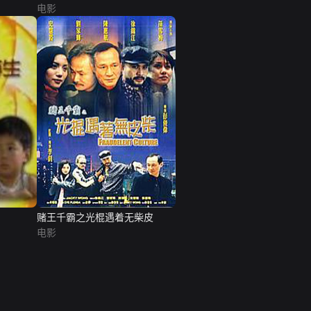
电影
赌王千霸之光棍遇着无柴皮
电影