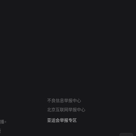
网络暴力有害信息举报
不良信息举报中心
12318 文化市场举报
北京互联网举报中心
算法推荐专项举报
亚运会举报专区
播+
涉历史虚无举报
版