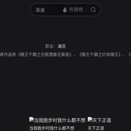
职业：
演员
表作品有《赌王千霸之光棍遇着无柴皮》、《赌王千霸之烂命赌王》、《午
当我跑步时我什么都不想
天下正道