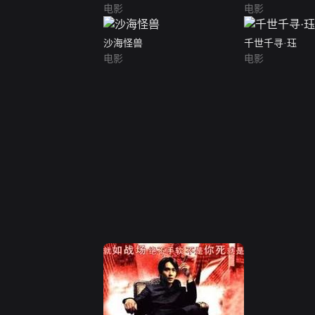
电影
电影
沙海怪兽
千世千寻·珏
电影
电影