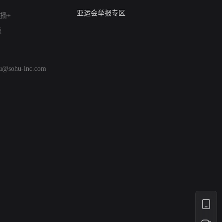
算法推荐专项举报
亚运会举报专区
播+
涉历史虚无举报
版
网络谣言信息专项
涉政举报入口
涉未成年人举报
hu@sohu-inc.com
清朗自媒体乱象举报
涉民族宗教有害信息举报
清朗·生活服务类内容举报
清朗春节网络环境整治
涉企举报专区
AI生成内容
打假治敲
网络暴力有害信息举报
12318 文化市场举报
算法推荐专项举报
亚运会举报专区
涉历史虚无举报