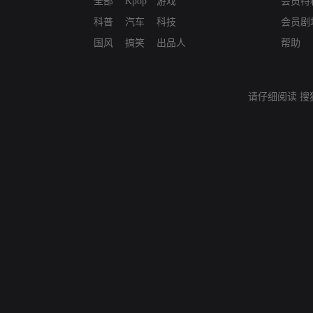
全部
Kpop
游戏
会员特
科普
汽车
科技
会员剧
国风
搞笑
出品人
帮助
请仔细阅读
搜