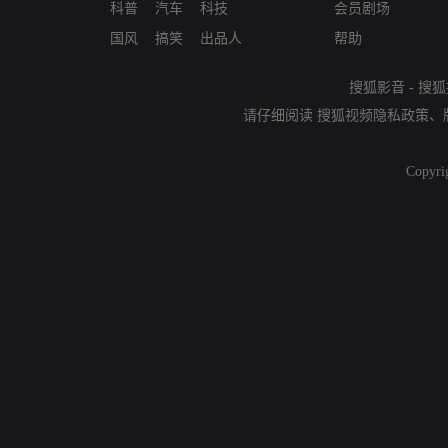
科普
汽车
科技
会员剧场
国风
搞笑
出品人
帮助
搜狐影音
-
搜狐
请仔细阅读
搜狐视频隐私政策
、
Copyri