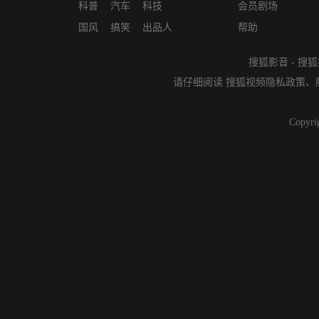
科普
汽车
科技
会员剧场
国风
搞笑
出品人
帮助
搜狐影音
-
搜狐
请仔细阅读
搜狐视频隐私政策
、
Copyri