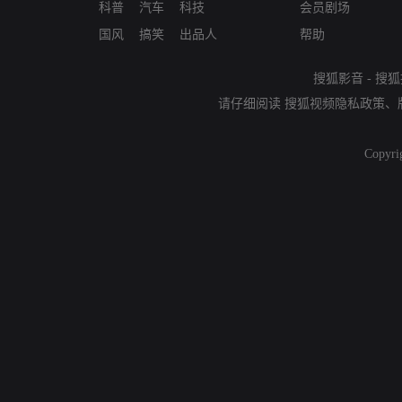
科普
汽车
科技
会员剧场
国风
搞笑
出品人
帮助
搜狐影音
-
搜狐
请仔细阅读
搜狐视频隐私政策
、
Copyri