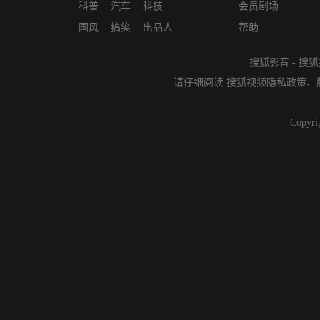
科普
汽车
科技
会员剧场
国风
搞笑
出品人
帮助
搜狐影音
-
搜狐
请仔细阅读
搜狐视频隐私政策
、
Copyri