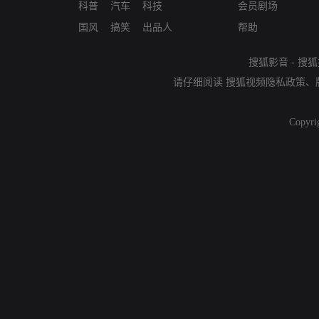
科普
汽车
科技
会员剧场
国风
搞笑
出品人
帮助
搜狐影音
-
搜狐
请仔细阅读
搜狐视频隐私政策
、
Copyri