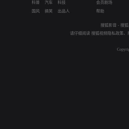
科普
汽车
科技
会员剧场
国风
搞笑
出品人
帮助
搜狐影音
-
搜狐
请仔细阅读
搜狐视频隐私政策
、
Copyri