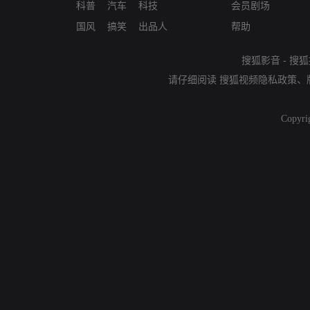
科普
汽车
科技
会员剧场
国风
搞笑
出品人
帮助
搜狐影音
-
搜狐
请仔细阅读
搜狐视频隐私政策
、
Copyri