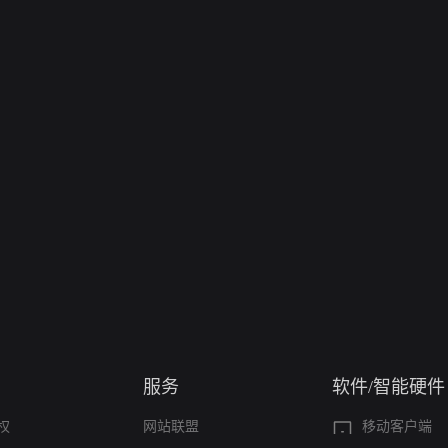
服务
软件/智能硬件
权
网站联盟
移动客户端