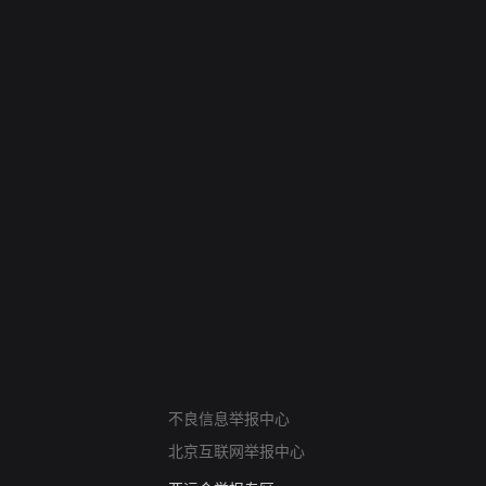
网络暴力有害信息举报
不良信息举报中心
12318 文化市场举报
北京互联网举报中心
算法推荐专项举报