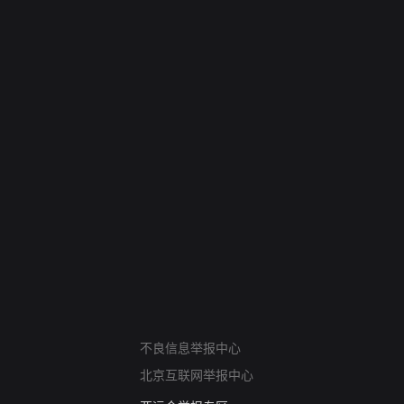
网络暴力有害信息举报
不良信息举报中心
12318 文化市场举报
北京互联网举报中心
算法推荐专项举报