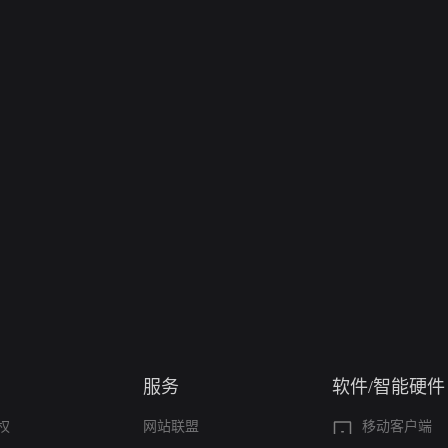
服务
软件/智能硬件
权
网站联盟
移动客户端