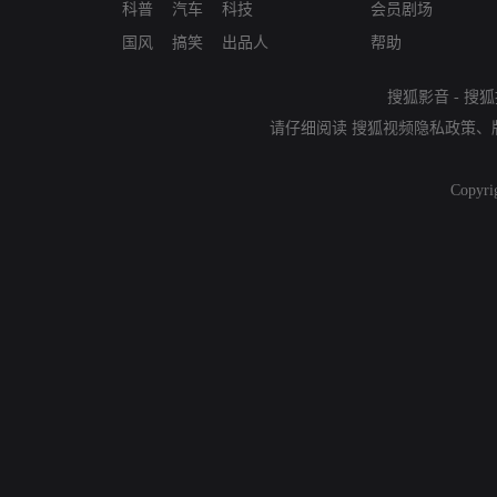
科普
汽车
科技
会员剧场
国风
搞笑
出品人
帮助
搜狐影音
-
搜狐
请仔细阅读
搜狐视频隐私政策
、
Copyri