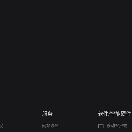
服务
软件/智能硬件
权
网站联盟
移动客户端