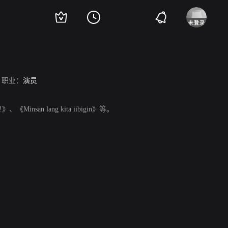
职业：
演员
Minsan lang kita iibigin》等。