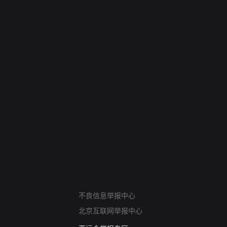
网络暴力有害信息举报
不良信息举报中心
12318 文化市场举报
北京互联网举报中心
算法推荐专项举报