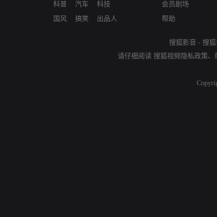
科普
汽车
科技
会员剧场
国风
搞笑
出品人
帮助
搜狐影音
-
搜狐
请仔细阅读
搜狐视频隐私政策
、
Copyri