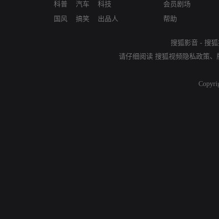
科普
汽车
科技
会员剧场
国风
搞笑
出品人
帮助
搜狐影音
-
搜狐
请仔细阅读
搜狐视频隐私政策
、
Copyri