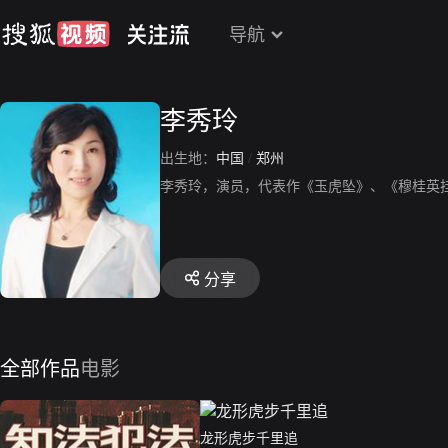
导航
李秀玲
出生地：
中国
/
郑州
李秀玲，演员，代表作《玉虎坠》、《穆桂英
分享
全部作品
电影
龙形虎步千里追