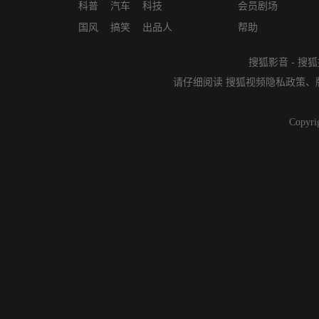
科普
汽车
科技
会员剧场
国风
搞笑
出品人
帮助
搜狐影音
-
搜狐
请仔细阅读
搜狐视频隐私政策
、
Copyri