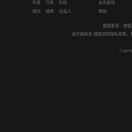
科普
汽车
科技
会员剧场
国风
搞笑
出品人
帮助
搜狐影音
-
搜狐
请仔细阅读
搜狐视频隐私政策
、
Copyri