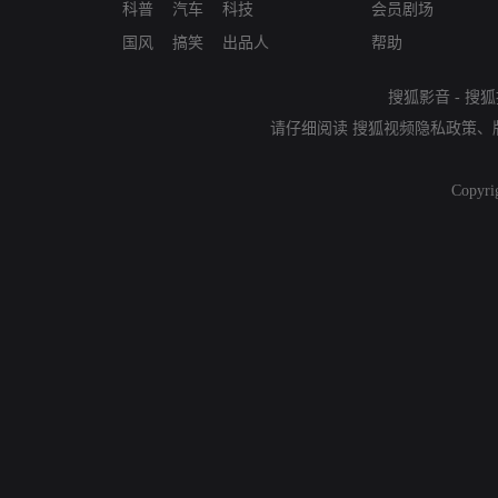
科普
汽车
科技
会员剧场
国风
搞笑
出品人
帮助
搜狐影音
-
搜狐
请仔细阅读
搜狐视频隐私政策
、
Copyri