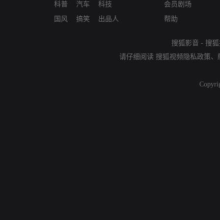
科普
汽车
科技
会员剧场
国风
搞笑
出品人
帮助
搜狐影音
-
搜狐
请仔细阅读
搜狐视频隐私政策
、
Copyri