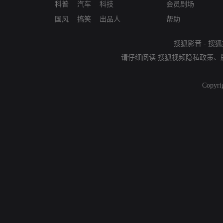
科普
汽车
科技
会员剧场
国风
搞笑
出品人
帮助
搜狐影音
-
搜狐
请仔细阅读
搜狐视频隐私政策
、
Copyri