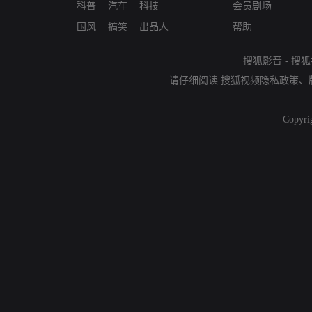
科普
汽车
科技
会员剧场
国风
搞笑
出品人
帮助
搜狐影音
-
搜狐
请仔细阅读
搜狐视频隐私政策
、
Copyri