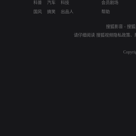
科普
汽车
科技
会员剧场
国风
搞笑
出品人
帮助
搜狐影音
-
搜狐
请仔细阅读
搜狐视频隐私政策
、
Copyri