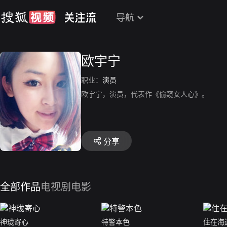
导航
欧宇宁
职业：
演员
欧宇宁，演员，代表作《偷窥女人心》。
分享
全部作品
电视剧
电影
神珑寄心
特警本色
住在海