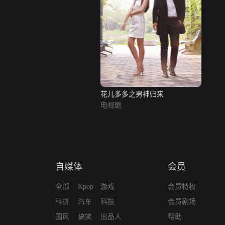
花儿多多之男神归来
电视剧
自媒体
会员
全部
Kpop
游戏
会员特权
科普
汽车
科技
会员剧场
国风
搞笑
出品人
帮助