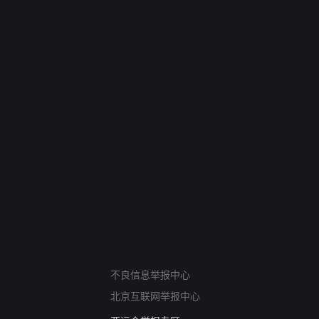
网络暴力有害信息举报
不良信息举报中心
12318 文化市场举报
北京互联网举报中心
算法推荐专项举报