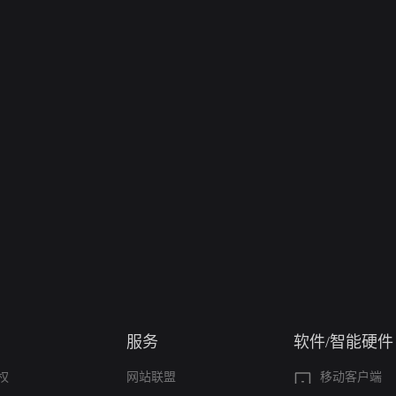
服务
软件/智能硬件
权
网站联盟
移动客户端