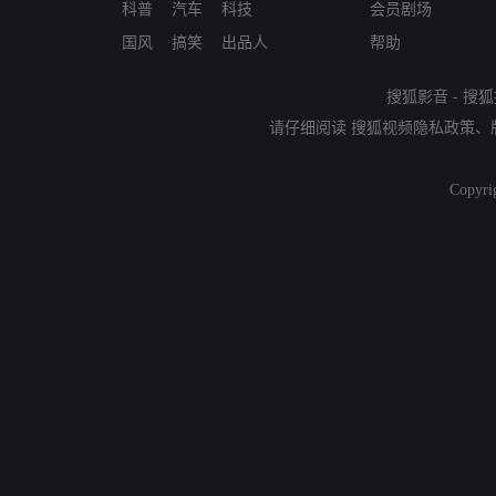
科普
汽车
科技
会员剧场
国风
搞笑
出品人
帮助
搜狐影音
-
搜狐
请仔细阅读
搜狐视频隐私政策
、
Copyri