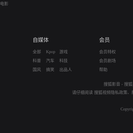
电影
自媒体
会员
全部
Kpop
游戏
会员特权
科普
汽车
科技
会员剧场
国风
搞笑
出品人
帮助
搜狐影音
-
搜狐
请仔细阅读
搜狐视频隐私政策
、
Copyri