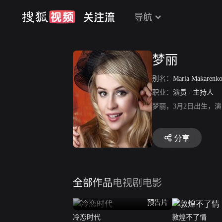
导航
梦丽
别名：
Maria Makarenk
职业：
演员
/
主持人
梦丽，3月2日出生，
分享
全部作品
电视剧
电影
预告片
冷恋时代
敦煌不了情