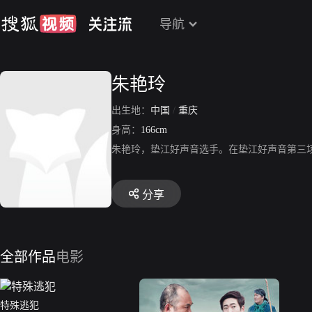
导航
朱艳玲
出生地：
中国
/
重庆
身高：
166cm
朱艳玲，垫江好声音选手。在垫江好声音第三场
分享
全部作品
电影
特殊逃犯