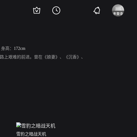
身高：
172cm
道路上艰难的前进。曾在《娘妻》、《沉香》、
雪豹之暗战天机