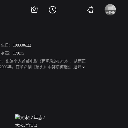
生日：
1983.06.22
身高：
179cm
年，出演个人首部电影《再见我的1948》，从而正
展开
006年，在革命剧《星火》中饰演何继业。2007
年代情感剧《我们的八十年代》。2009年，出演
革命战争剧《我们的法兰西岁月》。2013年，主
传》中饰演赢华，从而获得更多关注。2019年2
炽道》在优酷播出。
大宋少年志2