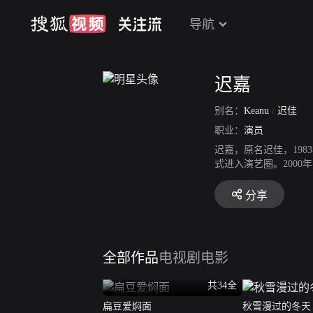
导航
迟嘉
别名：
Keanu
/
迟佳
职业：
演员
迟嘉，原名迟佳，198
式进入演艺圈。2000
年，凭借电影《爱情的
年代情感剧《天涯咫尺》
分享
演爱情悬疑剧《我叫郝
月22日，主演的年代
全部作品
电视剧
电影
共34全
扁豆爱焖面
秋雪漫过的冬天