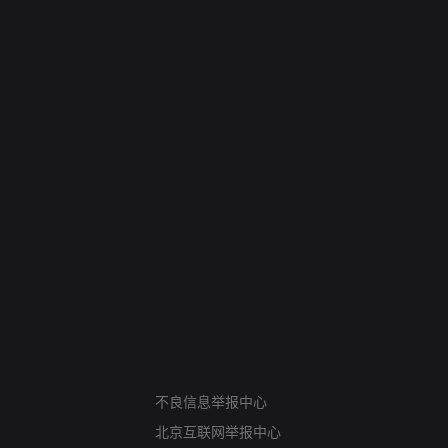
网络暴力有害信息举报
12318 文化市场举报
不良信息举报中心
算法推荐专项举报
北京互联网举报中心
亚运会举报专区