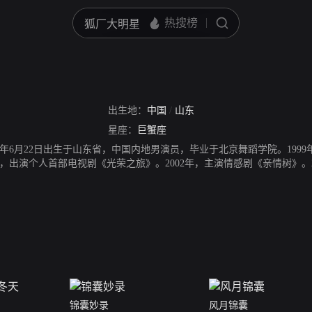
出生地：
中国
/
山东
星座：
巨蟹座
3年6月22日出生于山东省，中国内地男演员，毕业于北京舞蹈学院。1999
年，出演个人首部电视剧《光荣之旅》。2002年，主演情感剧《亲情树》。2
牙齿》入围“第十四届大学生电影节”最受欢迎的男演员奖。2008年，主演
。2010年，在古装历史电影《西施》中饰演男主角范蠡。2012年，出演
聪明》；同年，主演的励志剧《正阳门下》开播。2015年，在古装剧《芈月
剧《芝麻胡同》首播。2022年9月29日，与金晨、王安宇合作的电视剧《
锦囊妙录
风月锦囊