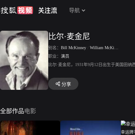
导航
比尔·麦金尼
别名：
Bill McKinney
/
William McKinney
职业：
演员
比尔·麦金尼，1931年9月12日出生于美国
分享
全部作品
电影
幸运牌