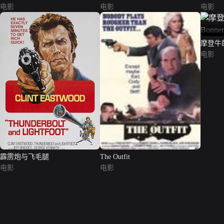
电影
电影
电影
摩登牛郎（
电影
霹雳炮与飞毛腿
The Outfit
电影
电影