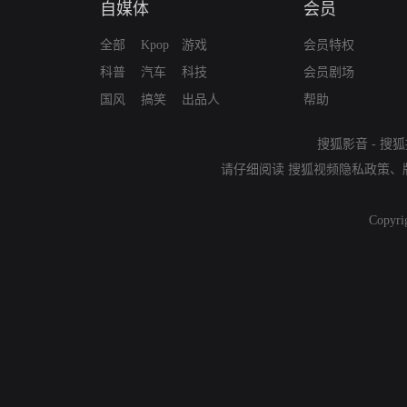
自媒体
会员
全部
Kpop
游戏
会员特权
科普
汽车
科技
会员剧场
国风
搞笑
出品人
帮助
搜狐影音
-
搜狐
请仔细阅读
搜狐视频隐私政策
、
Copyri