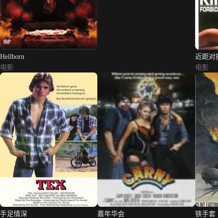
Hellborn
近距对
电影
电影
手足情深
嘉年华会
铁手套